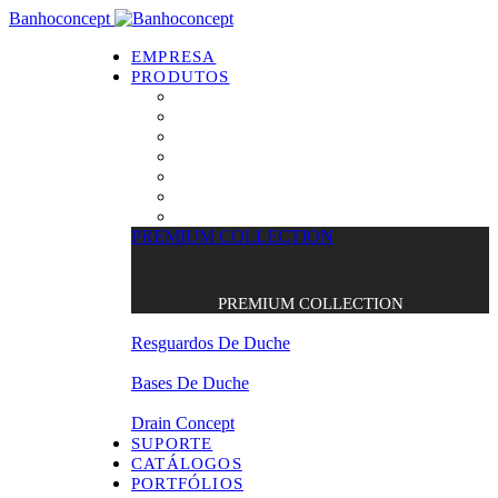
Banhoconcept
EMPRESA
PRODUTOS
PREMIUM COLLECTION
Resguardos de Duche
Bases de Duche
Drain Concept
Espelhos
Tratamento de Vidros
Estrados
PREMIUM COLLECTION
PREMIUM COLLECTION
Resguardos De Duche
Bases De Duche
Drain Concept
SUPORTE
CATÁLOGOS
PORTFÓLIOS