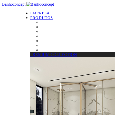
Banhoconcept
EMPRESA
PRODUTOS
PREMIUM COLLECTION
Resguardos de Duche
Bases de Duche
Drain Concept
Espelhos
Tratamento de Vidros
Estrados
PREMIUM COLLECTION