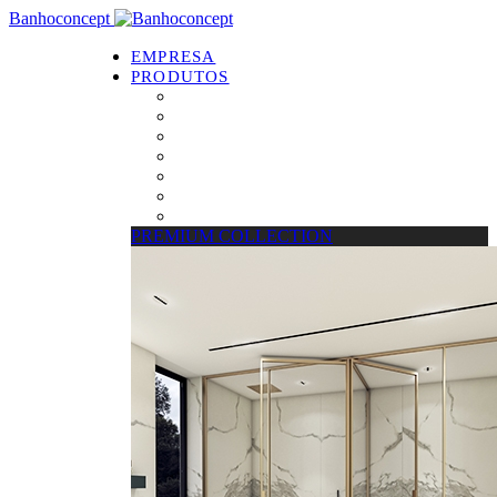
Banhoconcept
EMPRESA
PRODUTOS
PREMIUM COLLECTION
Resguardos de Duche
Bases de Duche
Drain Concept
Espelhos
Tratamento de Vidros
Estrados
PREMIUM COLLECTION