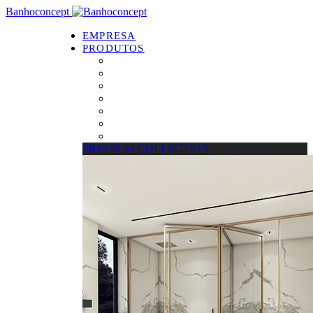
Banhoconcept
EMPRESA
PRODUTOS
PREMIUM COLLECTION
Resguardos de Duche
Bases de Duche
Drain Concept
Espelhos
Tratamento de Vidros
Estrados
PREMIUM COLLECTION