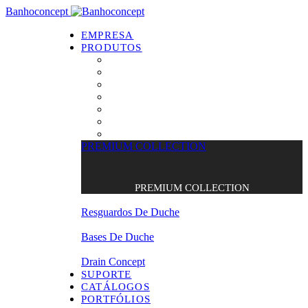
Banhoconcept
EMPRESA
PRODUTOS
PREMIUM COLLECTION
Resguardos de Duche
Bases de Duche
Drain Concept
Espelhos
Tratamento de Vidros
Estrados
PREMIUM COLLECTION
PREMIUM COLLECTION
Resguardos De Duche
Bases De Duche
Drain Concept
SUPORTE
CATÁLOGOS
PORTFÓLIOS