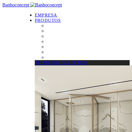
Banhoconcept
EMPRESA
PRODUTOS
PREMIUM COLLECTION
Resguardos de Duche
Bases de Duche
Drain Concept
Espelhos
Tratamento de Vidros
Estrados
PREMIUM COLLECTION