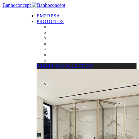
Banhoconcept
EMPRESA
PRODUTOS
PREMIUM COLLECTION
Resguardos de Duche
Bases de Duche
Drain Concept
Espelhos
Tratamento de Vidros
Estrados
PREMIUM COLLECTION