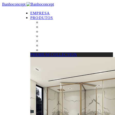
Banhoconcept
EMPRESA
PRODUTOS
PREMIUM COLLECTION
Resguardos de Duche
Bases de Duche
Drain Concept
Espelhos
Tratamento de Vidros
Estrados
PREMIUM COLLECTION