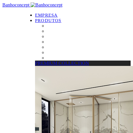
Banhoconcept
EMPRESA
PRODUTOS
PREMIUM COLLECTION
Resguardos de Duche
Bases de Duche
Drain Concept
Espelhos
Tratamento de Vidros
Estrados
PREMIUM COLLECTION