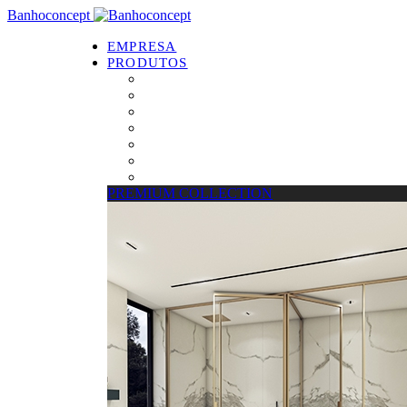
Banhoconcept
EMPRESA
PRODUTOS
PREMIUM COLLECTION
Resguardos de Duche
Bases de Duche
Drain Concept
Espelhos
Tratamento de Vidros
Estrados
PREMIUM COLLECTION