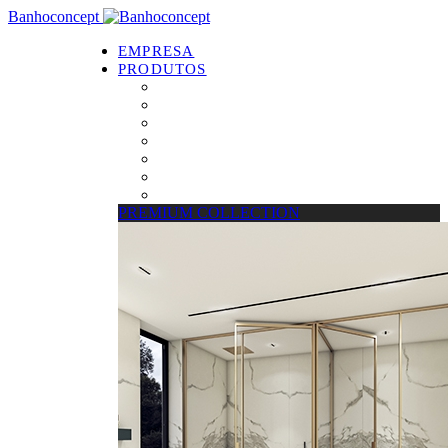
Banhoconcept
EMPRESA
PRODUTOS
PREMIUM COLLECTION
Resguardos de Duche
Bases de Duche
Drain Concept
Espelhos
Tratamento de Vidros
Estrados
PREMIUM COLLECTION