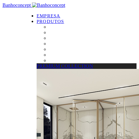
Banhoconcept
EMPRESA
PRODUTOS
PREMIUM COLLECTION
Resguardos de Duche
Bases de Duche
Drain Concept
Espelhos
Tratamento de Vidros
Estrados
PREMIUM COLLECTION