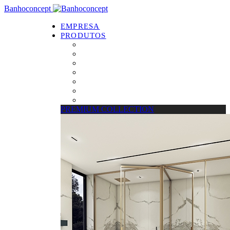
Banhoconcept
EMPRESA
PRODUTOS
PREMIUM COLLECTION
Resguardos de Duche
Bases de Duche
Drain Concept
Espelhos
Tratamento de Vidros
Estrados
PREMIUM COLLECTION