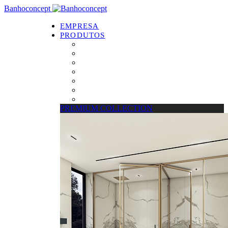
Banhoconcept
EMPRESA
PRODUTOS
PREMIUM COLLECTION
Resguardos de Duche
Bases de Duche
Drain Concept
Espelhos
Tratamento de Vidros
Estrados
PREMIUM COLLECTION