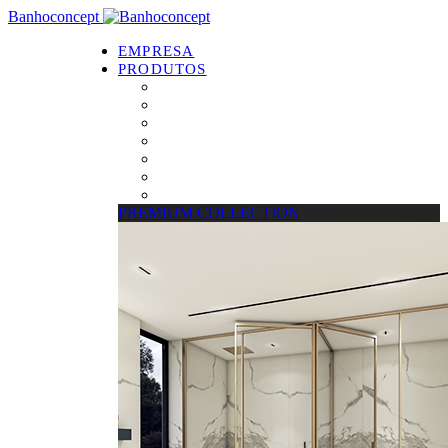
Banhoconcept
EMPRESA
PRODUTOS
PREMIUM COLLECTION
Resguardos de Duche
Bases de Duche
Drain Concept
Espelhos
Tratamento de Vidros
Estrados
PREMIUM COLLECTION