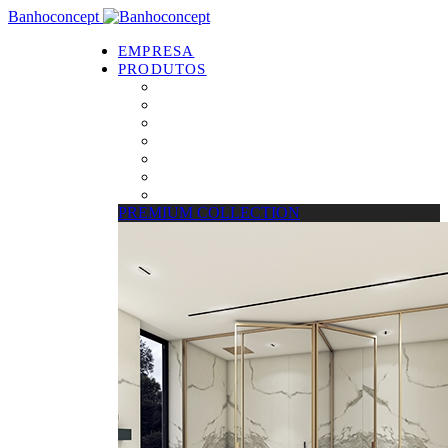
Banhoconcept
EMPRESA
PRODUTOS
PREMIUM COLLECTION
Resguardos de Duche
Bases de Duche
Drain Concept
Espelhos
Tratamento de Vidros
Estrados
PREMIUM COLLECTION