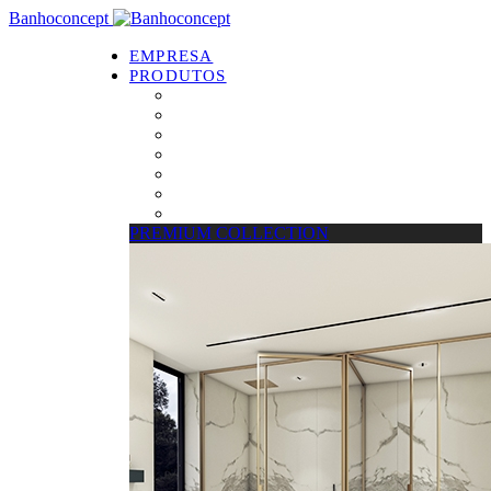
Banhoconcept
EMPRESA
PRODUTOS
PREMIUM COLLECTION
Resguardos de Duche
Bases de Duche
Drain Concept
Espelhos
Tratamento de Vidros
Estrados
PREMIUM COLLECTION