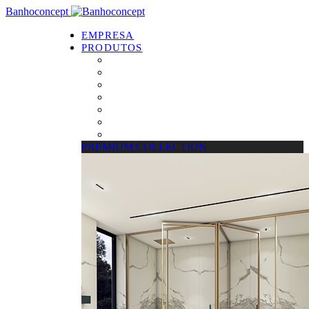
Banhoconcept
EMPRESA
PRODUTOS
PREMIUM COLLECTION
Resguardos de Duche
Bases de Duche
Drain Concept
Espelhos
Tratamento de Vidros
Estrados
PREMIUM COLLECTION