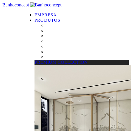
Banhoconcept
EMPRESA
PRODUTOS
PREMIUM COLLECTION
Resguardos de Duche
Bases de Duche
Drain Concept
Espelhos
Tratamento de Vidros
Estrados
PREMIUM COLLECTION