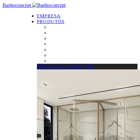
Banhoconcept
EMPRESA
PRODUTOS
PREMIUM COLLECTION
Resguardos de Duche
Bases de Duche
Drain Concept
Espelhos
Tratamento de Vidros
Estrados
PREMIUM COLLECTION